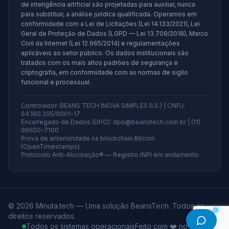
de inteligência artificial são projetadas para auxiliar, nunca
para substituir, a análise jurídica qualificada. Operamos em
conformidade com a Lei de Licitações (Lei 14.133/2021), Lei
Geral de Proteção de Dados (LGPD — Lei 13.709/2018), Marco
Civil da Internet (Lei 12.965/2014) e regulamentações
aplicáveis ao setor público. Os dados institucionais são
tratados com os mais altos padrões de segurança e
criptografia, em conformidade com as normas de sigilo
funcional e processual.
Controlador: BEANS TECH INOVA SIMPLES (I.S.) | CNPJ:
64.160.205/0001-17
Encarregado de Dados (DPO): dpo@beanstech.com.br | (11)
96650-7100
Prova de anterioridade na blockchain Bitcoin
(OpenTimestamps)
Protocolo Anti-Alucinação® — Registro INPI em andamento
©
2026
Minuta.tech — Uma solução BeansTech. Todos os
direitos reservados.
Todos os sistemas operacionais
Feito com ❤️ no Brasil