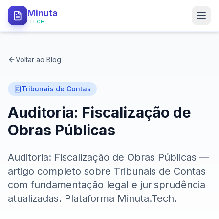
Minuta
.TECH
PRODUTO
Voltar ao Blog
Como Funciona
Tipos de Minutas
Tribunais de Contas
Auditoria: Fiscalização de
API Local
Obras Públicas
Segurança
Auditoria: Fiscalização de Obras Públicas —
PARA QUEM
artigo completo sobre Tribunais de Contas
Procuradorias
com fundamentação legal e jurisprudência
atualizadas. Plataforma Minuta.Tech.
Defensorias