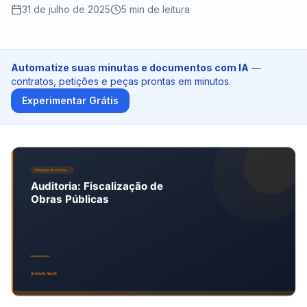
Tribunais de Contas
31 de julho de 2025
5
min de leitura
Ministério Público
Automatize suas minutas e documentos com IA
—
Preços
contratos, petições e peças prontas em minutos.
Experimentar Grátis
Blog
Entrar
Teste Grátis - 10 Créditos