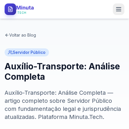
Minuta
.TECH
PRODUTO
Voltar ao Blog
Como Funciona
Tipos de Minutas
Servidor Público
Auxílio-Transporte: Análise
API Local
Completa
Segurança
Auxílio-Transporte: Análise Completa —
PARA QUEM
artigo completo sobre Servidor Público
Procuradorias
com fundamentação legal e jurisprudência
atualizadas. Plataforma Minuta.Tech.
Defensorias