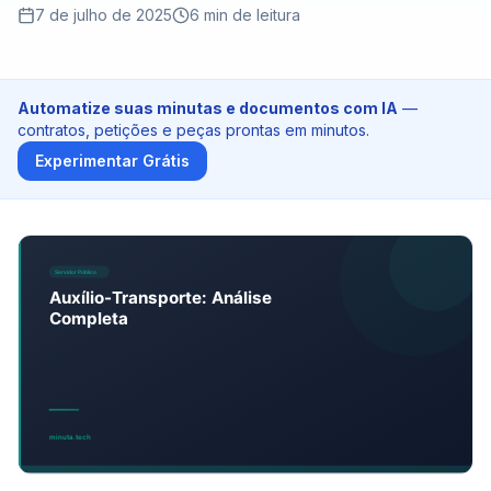
Tribunais de Contas
7 de julho de 2025
6
min de leitura
Ministério Público
Automatize suas minutas e documentos com IA
—
Preços
contratos, petições e peças prontas em minutos.
Experimentar Grátis
Blog
Entrar
Teste Grátis - 10 Créditos