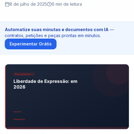
Tribunais de Contas
8 de julho de 2025
6
min de leitura
Ministério Público
Automatize suas minutas e documentos com IA
—
Preços
contratos, petições e peças prontas em minutos.
Experimentar Grátis
Blog
Entrar
Teste Grátis - 10 Créditos