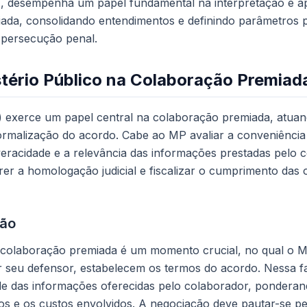
), desempenha um papel fundamental na interpretação e ap
ada, consolidando entendimentos e definindo parâmetros 
 persecução penal.
stério Público na Colaboração Premiad
) exerce um papel central na colaboração premiada, atuan
ormalização do acordo. Cabe ao MP avaliar a conveniência
veracidade e a relevância das informações prestadas pelo 
er a homologação judicial e fiscalizar o cumprimento das
ção
 colaboração premiada é um momento crucial, no qual o M
r seu defensor, estabelecem os termos do acordo. Nessa f
de das informações oferecidas pelo colaborador, ponderan
s e os custos envolvidos. A negociação deve pautar-se pel