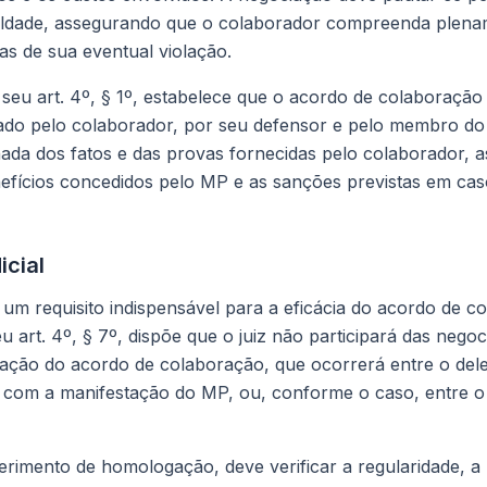
ealdade, assegurando que o colaborador compreenda plena
s de sua eventual violação.
 seu art. 4º, § 1º, estabelece que o acordo de colaboraçã
nado pelo colaborador, por seu defensor e pelo membro d
hada dos fatos e das provas fornecidas pelo colaborador, 
nefícios concedidos pelo MP e as sanções previstas em c
cial
 um requisito indispensável para a eficácia do acordo de 
u art. 4º, § 7º, dispõe que o juiz não participará das nego
zação do acordo de colaboração, que ocorrerá entre o dele
, com a manifestação do MP, ou, conforme o caso, entre o
uerimento de homologação, deve verificar a regularidade, a 