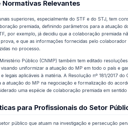
e Normativas Relevantes
bunais superiores, especialmente do STF e do STJ, tem co
boração premiada, definindo parâmetros para a atuação do
TF, por exemplo, já decidiu que a colaboração premiada n
 prova, e que as informações fornecidas pelo colaborado
zidas no processo.
Ministério Público (CNMP) também tem editado resoluçõe
visando uniformizar a atuação do MP em todo o país e gar
is e legais aplicáveis à matéria. A Resolução nº 181/2017 
ara a atuação do MP na negociação e formalização do acor
siderado uma espécie de colaboração premiada em sentido
icas para Profissionais do Setor Públi
 setor público que atuam na investigação e persecução pen