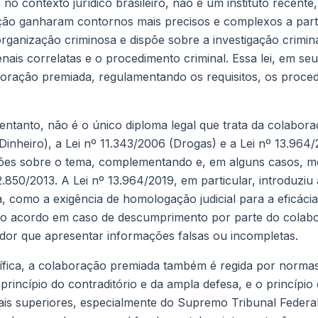
no contexto jurídico brasileiro, não é um instituto recente
ão ganharam contornos mais precisos e complexos a partir
organização criminosa e dispõe sobre a investigação crimin
nais correlatas e o procedimento criminal. Essa lei, em seu 
aboração premiada, regulamentando os requisitos, os proced
 entanto, não é o único diploma legal que trata da colabor
inheiro), a Lei nº 11.343/2006 (Drogas) e a Lei nº 13.964/
es sobre o tema, complementando e, em alguns casos, mo
2.850/2013. A Lei nº 13.964/2019, em particular, introduziu a
 como a exigência de homologação judicial para a eficácia
 do acordo em caso de descumprimento por parte do colabo
dor que apresentar informações falsas ou incompletas.
ífica, a colaboração premiada também é regida por normas
o princípio do contraditório e da ampla defesa, e o princípi
nais superiores, especialmente do Supremo Tribunal Federa