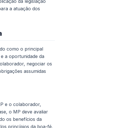
licação da legislação
para a atuação dos
a
do como o principal
 e a oportunidade da
colaborador, negociar os
 obrigações assumidas
P e o colaborador,
ase, o MP deve avaliar
do os benefícios da
os princípios da boa-fé,