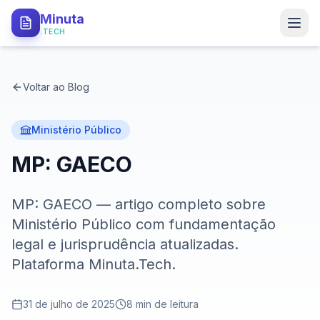
Minuta
.TECH
PRODUTO
Voltar ao Blog
Como Funciona
Tipos de Minutas
Ministério Público
MP: GAECO
API Local
Segurança
MP: GAECO — artigo completo sobre
Ministério Público com fundamentação
PARA QUEM
legal e jurisprudência atualizadas.
Procuradorias
Plataforma Minuta.Tech.
Defensorias
31 de julho de 2025
8
min de leitura