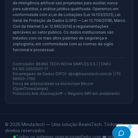
de inteligência artificial são projetadas para auxiliar, nunca
para substituir, a análise jurídica qualificada. Operamos em
conformidade com a Lei de Licitações (Lei 14.133/2021), Lei
Geral de Proteção de Dados (LGPD — Lei 13.709/2018), Marco
Civil da Internet (Lei 12.965/2014) e regulamentações
aplicáveis ao setor público. Os dados institucionais são
tratados com os mais altos padrões de segurança e
criptografia, em conformidade com as normas de sigilo
funcional e processual.
Controlador: BEANS TECH INOVA SIMPLES (I.S.) | CNPJ:
64.160.205/0001-17
Encarregado de Dados (DPO): dpo@beanstech.com.br | (11)
96650-7100
Prova de anterioridade na blockchain Bitcoin
(OpenTimestamps)
Protocolo Anti-Alucinação® — Registro INPI em andamento
©
2026
Minuta.tech — Uma solução BeansTech. Todos os
direitos reservados.
Todos os sistemas operacionais
Feito com ❤️ no Brasil