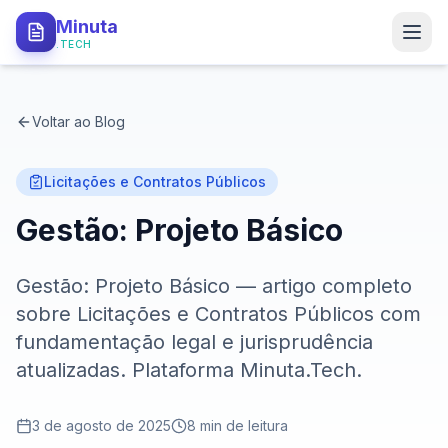
Minuta
.TECH
PRODUTO
Voltar ao Blog
Como Funciona
Tipos de Minutas
Licitações e Contratos Públicos
Gestão: Projeto Básico
API Local
Segurança
Gestão: Projeto Básico — artigo completo
sobre Licitações e Contratos Públicos com
PARA QUEM
fundamentação legal e jurisprudência
Procuradorias
atualizadas. Plataforma Minuta.Tech.
Defensorias
3 de agosto de 2025
8
min de leitura