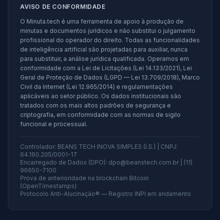
AVISO DE CONFORMIDADE
O Minuta.tech é uma ferramenta de apoio à produção de
minutas e documentos jurídicos e não substitui o julgamento
profissional do operador do direito. Todas as funcionalidades
de inteligência artificial são projetadas para auxiliar, nunca
para substituir, a análise jurídica qualificada. Operamos em
conformidade com a Lei de Licitações (Lei 14.133/2021), Lei
Geral de Proteção de Dados (LGPD — Lei 13.709/2018), Marco
Civil da Internet (Lei 12.965/2014) e regulamentações
aplicáveis ao setor público. Os dados institucionais são
tratados com os mais altos padrões de segurança e
criptografia, em conformidade com as normas de sigilo
funcional e processual.
Controlador: BEANS TECH INOVA SIMPLES (I.S.) | CNPJ:
64.160.205/0001-17
Encarregado de Dados (DPO): dpo@beanstech.com.br | (11)
96650-7100
Prova de anterioridade na blockchain Bitcoin
(OpenTimestamps)
Protocolo Anti-Alucinação® — Registro INPI em andamento