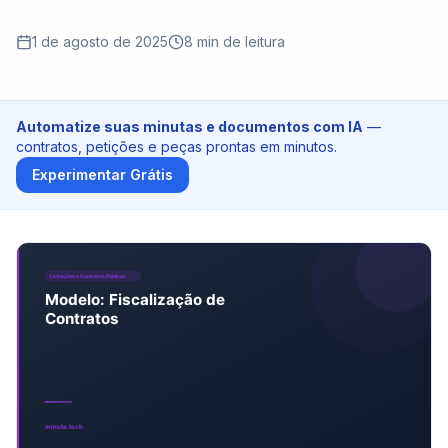
Tribunais de Contas
1 de agosto de 2025
8
min de leitura
Ministério Público
Preços
Automatize suas minutas e documentos com IA
—
contratos, petições e peças prontas em minutos.
Blog
Experimentar Grátis
Entrar
Teste Grátis - 10 Créditos