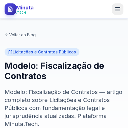
Minuta
.TECH
PRODUTO
Voltar ao Blog
Como Funciona
Tipos de Minutas
Licitações e Contratos Públicos
Modelo: Fiscalização de
API Local
Contratos
Segurança
Modelo: Fiscalização de Contratos — artigo
PARA QUEM
completo sobre Licitações e Contratos
Procuradorias
Públicos com fundamentação legal e
jurisprudência atualizadas. Plataforma
Defensorias
Minuta.Tech.