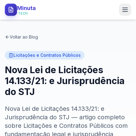
Minuta
.TECH
PRODUTO
Voltar ao Blog
Como Funciona
Tipos de Minutas
Licitações e Contratos Públicos
Nova Lei de Licitações
API Local
14.133/21: e Jurisprudência
Segurança
do STJ
PARA QUEM
Nova Lei de Licitações 14.133/21: e
Procuradorias
Jurisprudência do STJ — artigo completo
Defensorias
sobre Licitações e Contratos Públicos com
fundamentação legal e jurisprudência