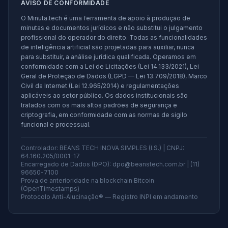
AVISO DE CONFORMIDADE
O Minuta.tech é uma ferramenta de apoio à produção de
minutas e documentos jurídicos e não substitui o julgamento
profissional do operador do direito. Todas as funcionalidades
de inteligência artificial são projetadas para auxiliar, nunca
para substituir, a análise jurídica qualificada. Operamos em
conformidade com a Lei de Licitações (Lei 14.133/2021), Lei
Geral de Proteção de Dados (LGPD — Lei 13.709/2018), Marco
Civil da Internet (Lei 12.965/2014) e regulamentações
aplicáveis ao setor público. Os dados institucionais são
tratados com os mais altos padrões de segurança e
criptografia, em conformidade com as normas de sigilo
funcional e processual.
Controlador: BEANS TECH INOVA SIMPLES (I.S.) | CNPJ:
64.160.205/0001-17
Encarregado de Dados (DPO): dpo@beanstech.com.br | (11)
96650-7100
Prova de anterioridade na blockchain Bitcoin
(OpenTimestamps)
Protocolo Anti-Alucinação® — Registro INPI em andamento