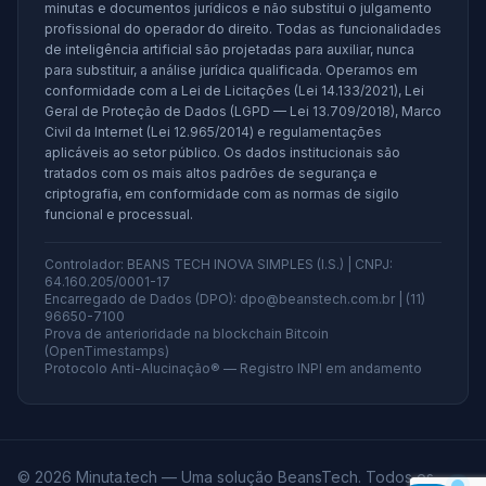
minutas e documentos jurídicos e não substitui o julgamento
profissional do operador do direito. Todas as funcionalidades
de inteligência artificial são projetadas para auxiliar, nunca
para substituir, a análise jurídica qualificada. Operamos em
conformidade com a Lei de Licitações (Lei 14.133/2021), Lei
Geral de Proteção de Dados (LGPD — Lei 13.709/2018), Marco
Civil da Internet (Lei 12.965/2014) e regulamentações
aplicáveis ao setor público. Os dados institucionais são
tratados com os mais altos padrões de segurança e
criptografia, em conformidade com as normas de sigilo
funcional e processual.
Controlador: BEANS TECH INOVA SIMPLES (I.S.) | CNPJ:
64.160.205/0001-17
Encarregado de Dados (DPO): dpo@beanstech.com.br | (11)
96650-7100
Prova de anterioridade na blockchain Bitcoin
(OpenTimestamps)
Protocolo Anti-Alucinação® — Registro INPI em andamento
©
2026
Minuta.tech — Uma solução BeansTech. Todos os