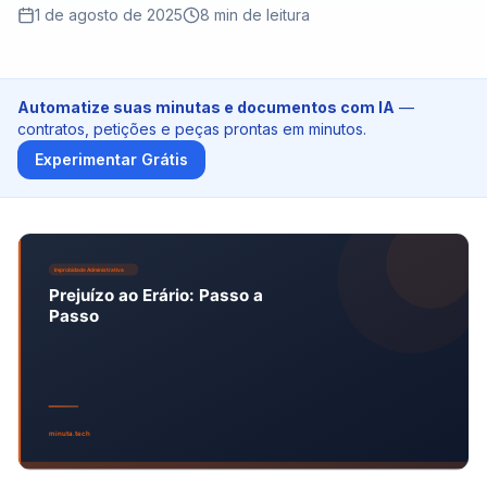
Tribunais de Contas
1 de agosto de 2025
8
min de leitura
Ministério Público
Automatize suas minutas e documentos com IA
—
Preços
contratos, petições e peças prontas em minutos.
Experimentar Grátis
Blog
Entrar
Teste Grátis - 10 Créditos