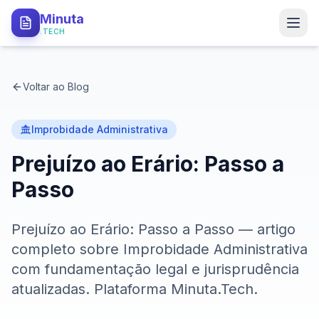
Minuta
.TECH
PRODUTO
Voltar ao Blog
Como Funciona
Tipos de Minutas
Improbidade Administrativa
Prejuízo ao Erário: Passo a
API Local
Passo
Segurança
Prejuízo ao Erário: Passo a Passo — artigo
PARA QUEM
completo sobre Improbidade Administrativa
Procuradorias
com fundamentação legal e jurisprudência
atualizadas. Plataforma Minuta.Tech.
Defensorias